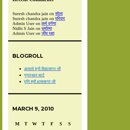
Suresh chandra jain
on
सोला
Suresh chandra jain
on
परिवार
Admin User
on
कर्म वर्गणा
Nidhi S Jain
on
धर्मात्मा
Admin User
on
जीव रक्षा
BLOGROLL
आचार्य श्री विद्यासागर जी
गुणस्थान चार्ट
मुनि श्री क्षमासागर जी
MARCH 9, 2010
M
T
W
T
F
S
S