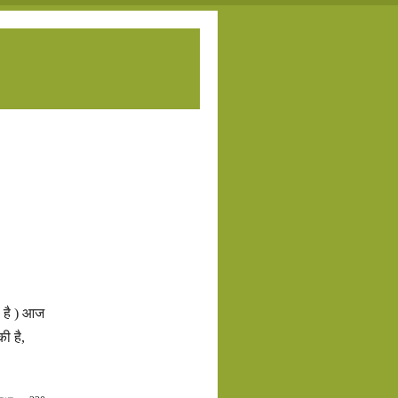
ा है ) आज
की है,