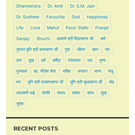
Dharmendra
Dr. Amit
Dr. S.M. Jain
Dr. Sudheer
Favourite
God
Happiness
Life
Love
Mehul
Parul -Delhi
Pranjal
Sanjay
Shuchi
आचार्य श्री विद्यासागर जी
कर्म
गुरुवर मुनि श्री क्षमासागर जी
गुरू
जीवन
ज्ञान
तप
दान
दुख
धर्म
धर्मेंद्र
परोपकार
पाप
पुण्य
पुरुषार्थ
ब्र. नीलेश भैया
भक्ति
भगवान
भाग्य
मंजू
मन
मुनि श्री प्रमाणसागर जी
मुनि श्री सुधासागर जी
मोह
लालमणी भाई
संगति
संजय
संसार
सत्य
सुख
सुरेश
RECENT POSTS