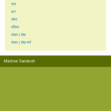
तत्व
दान
सोला
परिवार
संसार / मोक्ष
संसार / मोक्ष मार्ग
Maitree Sandesh