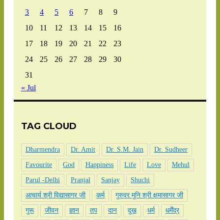
3
4
5
6
7
8
9
10
11
12
13
14
15
16
17
18
19
20
21
22
23
24
25
26
27
28
29
30
31
« Jul
TAG CLOUD
Dharmendra
Dr. Amit
Dr. S.M. Jain
Dr. Sudheer
Favourite
God
Happiness
Life
Love
Mehul
Parul -Delhi
Pranjal
Sanjay
Shuchi
आचार्य श्री विद्यासागर जी
कर्म
गुरुवर मुनि श्री क्षमासागर जी
गुरू
जीवन
ज्ञान
तप
दान
दुख
धर्म
धर्मेंद्र