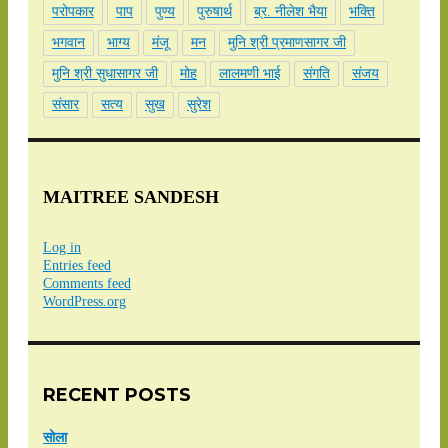
परोपकार
पाप
पुण्य
पुरुषार्थ
ब्र. नीलेश भैया
भक्ति
भगवान
भाग्य
मंजू
मन
मुनि श्री प्रमाणसागर जी
मुनि श्री सुधासागर जी
मोह
लालमणी भाई
संगति
संजय
संसार
सत्य
सुख
सुरेश
MAITREE SANDESH
Log in
Entries feed
Comments feed
WordPress.org
RECENT POSTS
सोला