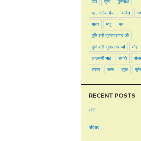
पाप
पुण्य
पुरुषार्थ
ब्र. नीलेश भैया
भक्ति
भ
भाग्य
मंजू
मन
मुनि श्री प्रमाणसागर जी
मुनि श्री सुधासागर जी
मोह
लालमणी भाई
संगति
संज
संसार
सत्य
सुख
सुरे
RECENT POSTS
सोला
परिवार