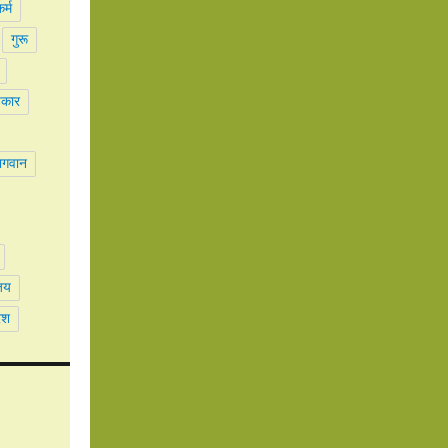
र्म
गुरू
पकार
भगवान
जय
ेश