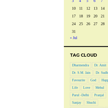
3
4
5
6
7
10
11
12
13
14
17
18
19
20
21
24
25
26
27
28
31
« Jul
TAG CLOUD
Dharmendra
Dr. Amit
Dr. S.M. Jain
Dr. Sudh
Favourite
God
Happ
Life
Love
Mehul
Parul -Delhi
Pranjal
Sanjay
Shuchi