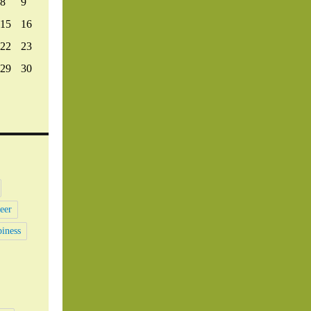
8
9
15
16
22
23
29
30
eer
iness