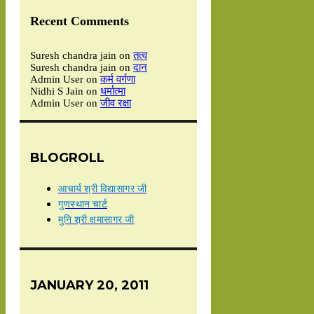
Recent Comments
Suresh chandra jain
on
तत्व
Suresh chandra jain
on
दान
Admin User
on
कर्म वर्गणा
Nidhi S Jain
on
धर्मात्मा
Admin User
on
जीव रक्षा
BLOGROLL
आचार्य श्री विद्यासागर जी
गुणस्थान चार्ट
मुनि श्री क्षमासागर जी
JANUARY 20, 2011