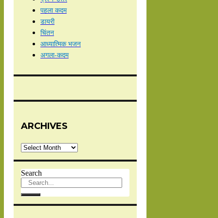
पहला कदम
डायरी
चिंतन
आध्यात्मिक भजन
अगला-कदम
ARCHIVES
Archives
Search