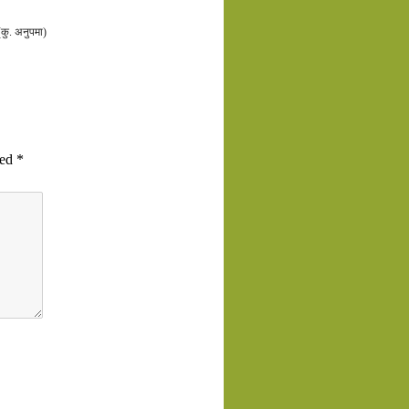
(कु. अनुपमा)
ked
*