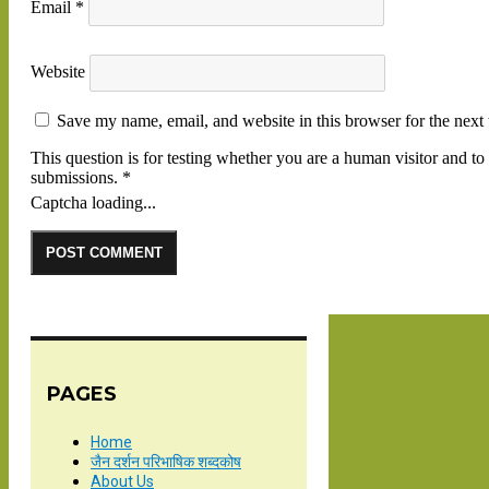
Email
*
Website
Save my name, email, and website in this browser for the next
This question is for testing whether you are a human visitor and 
submissions.
*
Captcha loading...
PAGES
Home
जैन दर्शन परिभाषिक शब्दकोष
About Us