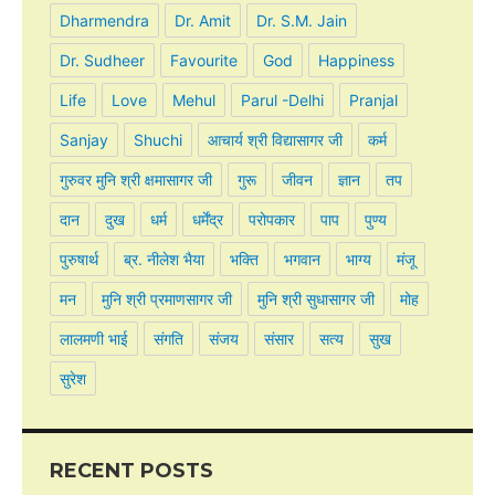
Dharmendra
Dr. Amit
Dr. S.M. Jain
Dr. Sudheer
Favourite
God
Happiness
Life
Love
Mehul
Parul -Delhi
Pranjal
Sanjay
Shuchi
आचार्य श्री विद्यासागर जी
कर्म
गुरुवर मुनि श्री क्षमासागर जी
गुरू
जीवन
ज्ञान
तप
दान
दुख
धर्म
धर्मेंद्र
परोपकार
पाप
पुण्य
पुरुषार्थ
ब्र. नीलेश भैया
भक्ति
भगवान
भाग्य
मंजू
मन
मुनि श्री प्रमाणसागर जी
मुनि श्री सुधासागर जी
मोह
लालमणी भाई
संगति
संजय
संसार
सत्य
सुख
सुरेश
RECENT POSTS