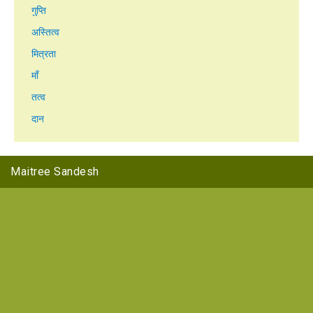
गुप्ति
अस्तित्व
मित्रता
माँ
तत्व
दान
Maitree Sandesh