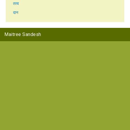
तत्व
दान
Maitree Sandesh