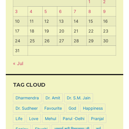
1
2
3
4
5
6
7
8
9
10
11
12
13
14
15
16
17
18
19
20
21
22
23
24
25
26
27
28
29
30
31
« Jul
TAG CLOUD
Dharmendra
Dr. Amit
Dr. S.M. Jain
Dr. Sudheer
Favourite
God
Happiness
Life
Love
Mehul
Parul -Delhi
Pranjal
Sanjay
Shuchi
आचार्य श्री विद्यासागर जी
कर्म