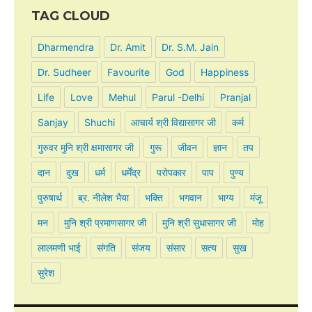
TAG CLOUD
Dharmendra
Dr. Amit
Dr. S.M. Jain
Dr. Sudheer
Favourite
God
Happiness
Life
Love
Mehul
Parul -Delhi
Pranjal
Sanjay
Shuchi
आचार्य श्री विद्यासागर जी
कर्म
गुरुवर मुनि श्री क्षमासागर जी
गुरू
जीवन
ज्ञान
तप
दान
दुख
धर्म
धर्मेंद्र
परोपकार
पाप
पुण्य
पुरुषार्थ
ब्र. नीलेश भैया
भक्ति
भगवान
भाग्य
मंजू
मन
मुनि श्री प्रमाणसागर जी
मुनि श्री सुधासागर जी
मोह
लालमणी भाई
संगति
संजय
संसार
सत्य
सुख
सुरेश