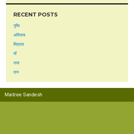
RECENT POSTS
गुप्ति
अस्तित्व
मित्रता
माँ
तत्व
दान
Maitree Sandesh