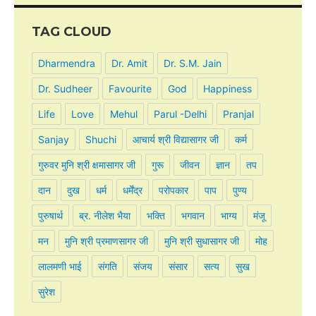
TAG CLOUD
Dharmendra
Dr. Amit
Dr. S.M. Jain
Dr. Sudheer
Favourite
God
Happiness
Life
Love
Mehul
Parul -Delhi
Pranjal
Sanjay
Shuchi
आचार्य श्री विद्यासागर जी
कर्म
गुरुवर मुनि श्री क्षमासागर जी
गुरू
जीवन
ज्ञान
तप
दान
दुख
धर्म
धर्मेंद्र
परोपकार
पाप
पुण्य
पुरुषार्थ
ब्र. नीलेश भैया
भक्ति
भगवान
भाग्य
मंजू
मन
मुनि श्री प्रमाणसागर जी
मुनि श्री सुधासागर जी
मोह
लालमणी भाई
संगति
संजय
संसार
सत्य
सुख
सुरेश