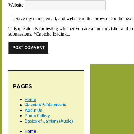
Website
Save my name, email, and website in this browser for the next
This question is for testing whether you are a human visitor and 
submissions.
*
Captcha loading...
PAGES
Home
जैन दर्शन परिभाषिक शब्दकोष
About Us
Photo Gallery
Basics of Jainism (Audio)
Home