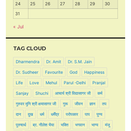
24
25
26
27
28
29
30
31
« Jul
TAG CLOUD
Dharmendra
Dr. Amit
Dr. S.M. Jain
Dr. Sudheer
Favourite
God
Happiness
Life
Love
Mehul
Parul -Delhi
Pranjal
Sanjay
Shuchi
आचार्य श्री विद्यासागर जी
कर्म
गुरुवर मुनि श्री क्षमासागर जी
गुरू
जीवन
ज्ञान
तप
दान
दुख
धर्म
धर्मेंद्र
परोपकार
पाप
पुण्य
पुरुषार्थ
ब्र. नीलेश भैया
भक्ति
भगवान
भाग्य
मंजू