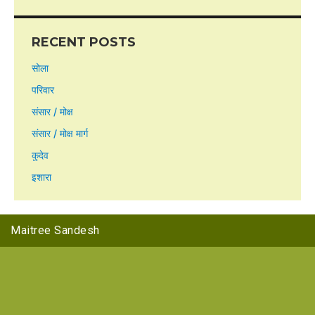
RECENT POSTS
सोला
परिवार
संसार / मोक्ष
संसार / मोक्ष मार्ग
कुदेव
इशारा
Maitree Sandesh