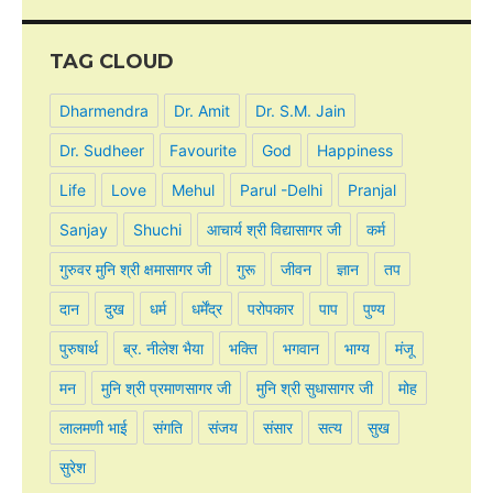
TAG CLOUD
Dharmendra
Dr. Amit
Dr. S.M. Jain
Dr. Sudheer
Favourite
God
Happiness
Life
Love
Mehul
Parul -Delhi
Pranjal
Sanjay
Shuchi
आचार्य श्री विद्यासागर जी
कर्म
गुरुवर मुनि श्री क्षमासागर जी
गुरू
जीवन
ज्ञान
तप
दान
दुख
धर्म
धर्मेंद्र
परोपकार
पाप
पुण्य
पुरुषार्थ
ब्र. नीलेश भैया
भक्ति
भगवान
भाग्य
मंजू
मन
मुनि श्री प्रमाणसागर जी
मुनि श्री सुधासागर जी
मोह
लालमणी भाई
संगति
संजय
संसार
सत्य
सुख
सुरेश