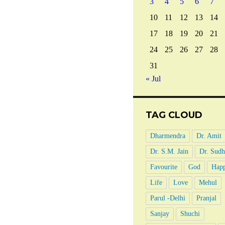
3
4
5
6
7
10
11
12
13
14
17
18
19
20
21
24
25
26
27
28
31
« Jul
TAG CLOUD
Dharmendra
Dr. Amit
Dr. S.M. Jain
Dr. Sudh
Favourite
God
Happ
Life
Love
Mehul
Parul -Delhi
Pranjal
Sanjay
Shuchi