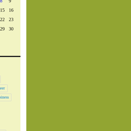
8
9
15
16
22
23
29
30
eer
iness