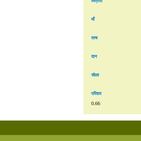
मित्रता
माँ
तत्व
दान
सोला
परिवार