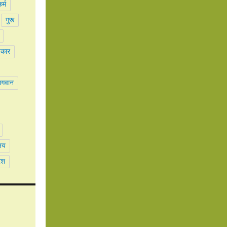
र्म
गुरू
पकार
भगवान
जय
ेश