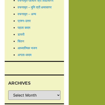
वचनामृत-आचार्य श्री विद्यासागर
वचनामृत – मुनि श्री क्षमासागर
वचनामृत – अन्य
प्रश्न-उत्तर
पहला कदम
डायरी
चिंतन
आध्यात्मिक भजन
अगला-कदम
ARCHIVES
Archives