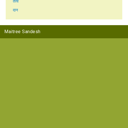
तत्व
दान
Maitree Sandesh