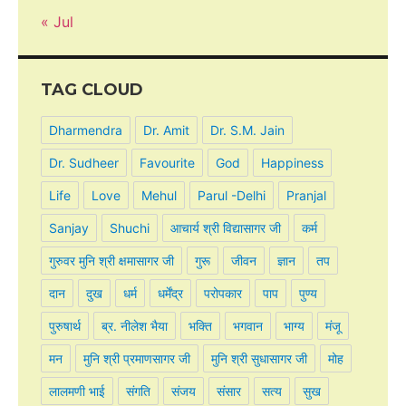
« Jul
TAG CLOUD
Dharmendra
Dr. Amit
Dr. S.M. Jain
Dr. Sudheer
Favourite
God
Happiness
Life
Love
Mehul
Parul -Delhi
Pranjal
Sanjay
Shuchi
आचार्य श्री विद्यासागर जी
कर्म
गुरुवर मुनि श्री क्षमासागर जी
गुरू
जीवन
ज्ञान
तप
दान
दुख
धर्म
धर्मेंद्र
परोपकार
पाप
पुण्य
पुरुषार्थ
ब्र. नीलेश भैया
भक्ति
भगवान
भाग्य
मंजू
मन
मुनि श्री प्रमाणसागर जी
मुनि श्री सुधासागर जी
मोह
लालमणी भाई
संगति
संजय
संसार
सत्य
सुख