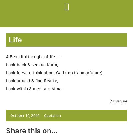
Life
4 Beautiful thought of life —
Look back & see our Karm,
Look forward think about Gati (next janma/future),
Look around & find Reality,
Look within & meditate Atma.
(Mr.Sanjay)
October 10, 2010
Quotation
Share this on...