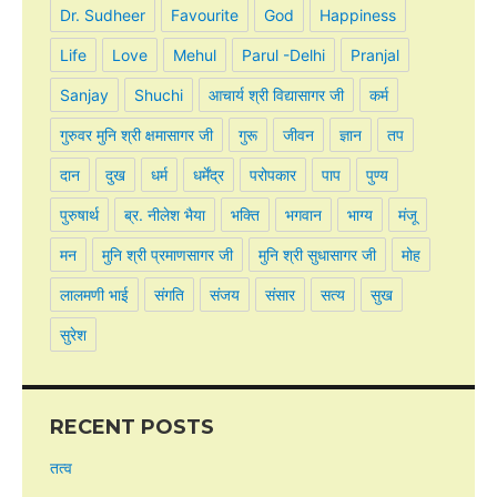
Dr. Sudheer
Favourite
God
Happiness
Life
Love
Mehul
Parul -Delhi
Pranjal
Sanjay
Shuchi
आचार्य श्री विद्यासागर जी
कर्म
गुरुवर मुनि श्री क्षमासागर जी
गुरू
जीवन
ज्ञान
तप
दान
दुख
धर्म
धर्मेंद्र
परोपकार
पाप
पुण्य
पुरुषार्थ
ब्र. नीलेश भैया
भक्ति
भगवान
भाग्य
मंजू
मन
मुनि श्री प्रमाणसागर जी
मुनि श्री सुधासागर जी
मोह
लालमणी भाई
संगति
संजय
संसार
सत्य
सुख
सुरेश
RECENT POSTS
तत्व