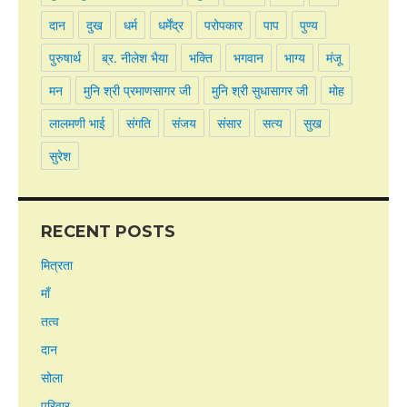
दान
दुख
धर्म
धर्मेंद्र
परोपकार
पाप
पुण्य
पुरुषार्थ
ब्र. नीलेश भैया
भक्ति
भगवान
भाग्य
मंजू
मन
मुनि श्री प्रमाणसागर जी
मुनि श्री सुधासागर जी
मोह
लालमणी भाई
संगति
संजय
संसार
सत्य
सुख
सुरेश
RECENT POSTS
मित्रता
माँ
तत्व
दान
सोला
परिवार