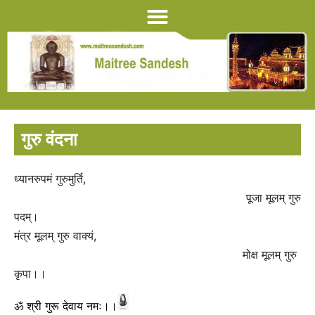
गुरु वंदना
ध्यानरुपमं गुरुमुर्ति,
पूजा मूलम् गुरु
पदम्।
मंत्र मूलम् गुरु वाक्यं,
मोक्ष मूलम् गुरु
कृपा।।
ॐ श्री गुरू देवाय नमः।।