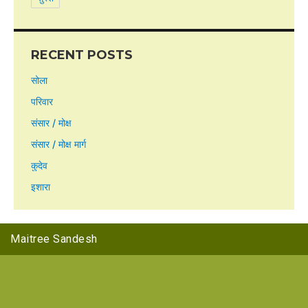
RECENT POSTS
सोला
परिवार
संसार / मोक्ष
संसार / मोक्ष मार्ग
कुदेव
इशारा
Maitree Sandesh