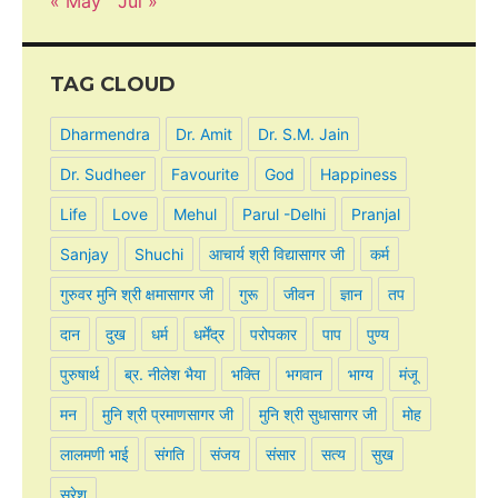
« May
Jul »
TAG CLOUD
Dharmendra
Dr. Amit
Dr. S.M. Jain
Dr. Sudheer
Favourite
God
Happiness
Life
Love
Mehul
Parul -Delhi
Pranjal
Sanjay
Shuchi
आचार्य श्री विद्यासागर जी
कर्म
गुरुवर मुनि श्री क्षमासागर जी
गुरू
जीवन
ज्ञान
तप
दान
दुख
धर्म
धर्मेंद्र
परोपकार
पाप
पुण्य
पुरुषार्थ
ब्र. नीलेश भैया
भक्ति
भगवान
भाग्य
मंजू
मन
मुनि श्री प्रमाणसागर जी
मुनि श्री सुधासागर जी
मोह
लालमणी भाई
संगति
संजय
संसार
सत्य
सुख
सुरेश