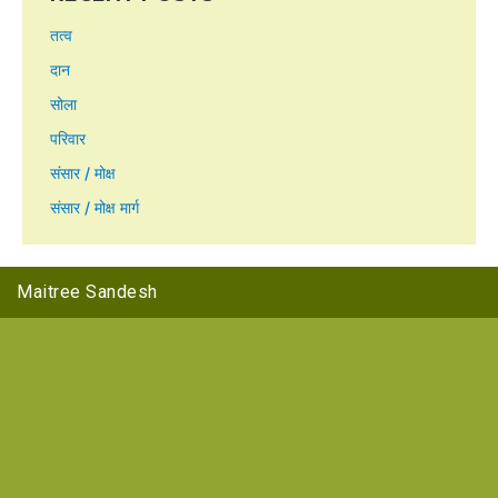
तत्व
दान
सोला
परिवार
संसार / मोक्ष
संसार / मोक्ष मार्ग
Maitree Sandesh