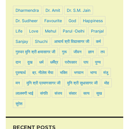
Dharmendra
Dr. Amit
Dr. S.M. Jain
Dr. Sudheer
Favourite
God
Happiness
Life
Love
Mehul
Parul -Delhi
Pranjal
Sanjay
Shuchi
आचार्य श्री विद्यासागर जी
कर्म
गुरुवर मुनि श्री क्षमासागर जी
गुरू
जीवन
ज्ञान
तप
दान
दुख
धर्म
धर्मेंद्र
परोपकार
पाप
पुण्य
पुरुषार्थ
ब्र. नीलेश भैया
भक्ति
भगवान
भाग्य
मंजू
मन
मुनि श्री प्रमाणसागर जी
मुनि श्री सुधासागर जी
मोह
लालमणी भाई
संगति
संजय
संसार
सत्य
सुख
सुरेश
RECENT POSTS