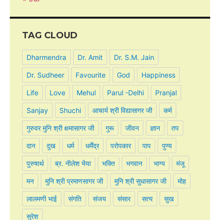
TAG CLOUD
Dharmendra
Dr. Amit
Dr. S.M. Jain
Dr. Sudheer
Favourite
God
Happiness
Life
Love
Mehul
Parul -Delhi
Pranjal
Sanjay
Shuchi
आचार्य श्री विद्यासागर जी
कर्म
गुरुवर मुनि श्री क्षमासागर जी
गुरू
जीवन
ज्ञान
तप
दान
दुख
धर्म
धर्मेंद्र
परोपकार
पाप
पुण्य
पुरुषार्थ
ब्र. नीलेश भैया
भक्ति
भगवान
भाग्य
मंजू
मन
मुनि श्री प्रमाणसागर जी
मुनि श्री सुधासागर जी
मोह
लालमणी भाई
संगति
संजय
संसार
सत्य
सुख
सुरेश