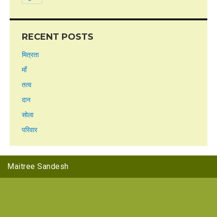
RECENT POSTS
मित्रता
माँ
तत्व
दान
सोला
परिवार
Maitree Sandesh