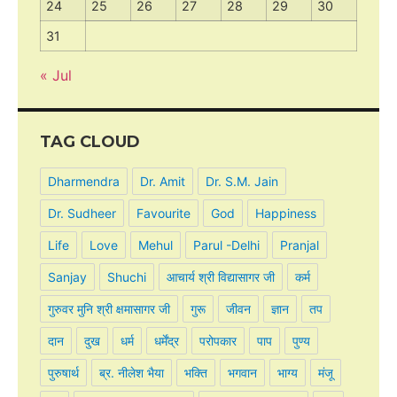
24
25
26
27
28
29
30
31
« Jul
TAG CLOUD
Dharmendra
Dr. Amit
Dr. S.M. Jain
Dr. Sudheer
Favourite
God
Happiness
Life
Love
Mehul
Parul -Delhi
Pranjal
Sanjay
Shuchi
आचार्य श्री विद्यासागर जी
कर्म
गुरुवर मुनि श्री क्षमासागर जी
गुरू
जीवन
ज्ञान
तप
दान
दुख
धर्म
धर्मेंद्र
परोपकार
पाप
पुण्य
पुरुषार्थ
ब्र. नीलेश भैया
भक्ति
भगवान
भाग्य
मंजू