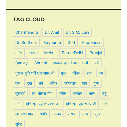
TAG CLOUD
Dharmendra
Dr. Amit
Dr. S.M. Jain
Dr. Sudheer
Favourite
God
Happiness
Life
Love
Mehul
Parul -Delhi
Pranjal
Sanjay
Shuchi
आचार्य श्री विद्यासागर जी
कर्म
गुरुवर मुनि श्री क्षमासागर जी
गुरू
जीवन
ज्ञान
तप
दान
दुख
धर्म
धर्मेंद्र
परोपकार
पाप
पुण्य
पुरुषार्थ
ब्र. नीलेश भैया
भक्ति
भगवान
भाग्य
मंजू
मन
मुनि श्री प्रमाणसागर जी
मुनि श्री सुधासागर जी
मोह
लालमणी भाई
संगति
संजय
संसार
सत्य
सुख
सुरेश