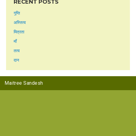
RECENT POSTS
गुप्ति
अस्तित्व
मित्रता
माँ
तत्व
दान
Maitree Sandesh