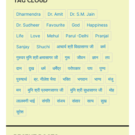
TAG CLOUD
Dharmendra
Dr. Amit
Dr. S.M. Jain
Dr. Sudheer
Favourite
God
Happiness
Life
Love
Mehul
Parul -Delhi
Pranjal
Sanjay
Shuchi
आचार्य श्री विद्यासागर जी
कर्म
गुरुवर मुनि श्री क्षमासागर जी
गुरू
जीवन
ज्ञान
तप
दान
दुख
धर्म
धर्मेंद्र
परोपकार
पाप
पुण्य
पुरुषार्थ
ब्र. नीलेश भैया
भक्ति
भगवान
भाग्य
मंजू
मन
मुनि श्री प्रमाणसागर जी
मुनि श्री सुधासागर जी
मोह
लालमणी भाई
संगति
संजय
संसार
सत्य
सुख
सुरेश