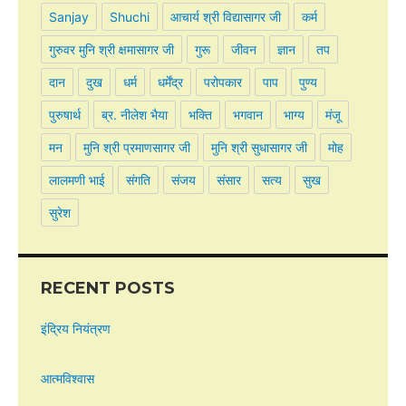
Sanjay
Shuchi
आचार्य श्री विद्यासागर जी
कर्म
गुरुवर मुनि श्री क्षमासागर जी
गुरू
जीवन
ज्ञान
तप
दान
दुख
धर्म
धर्मेंद्र
परोपकार
पाप
पुण्य
पुरुषार्थ
ब्र. नीलेश भैया
भक्ति
भगवान
भाग्य
मंजू
मन
मुनि श्री प्रमाणसागर जी
मुनि श्री सुधासागर जी
मोह
लालमणी भाई
संगति
संजय
संसार
सत्य
सुख
सुरेश
RECENT POSTS
इंद्रिय नियंत्रण
आत्मविश्वास