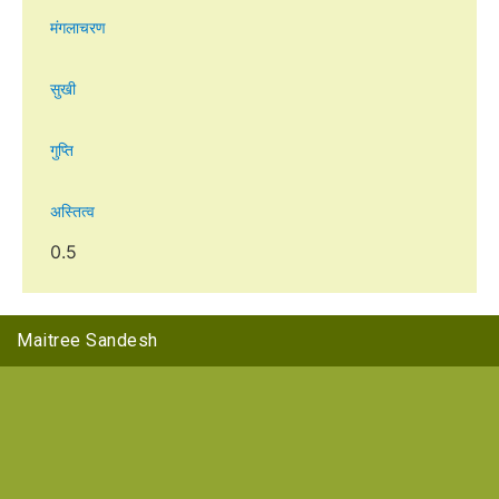
मंगलाचरण
सुखी
गुप्ति
अस्तित्व
Maitree Sandesh