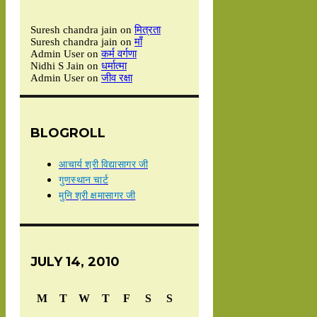
Suresh chandra jain
on
मित्रता
Suresh chandra jain
on
माँ
Admin User
on
कर्म वर्गणा
Nidhi S Jain
on
धर्मात्मा
Admin User
on
जीव रक्षा
BLOGROLL
आचार्य श्री विद्यासागर जी
गुणस्थान चार्ट
मुनि श्री क्षमासागर जी
JULY 14, 2010
M
T
W
T
F
S
S