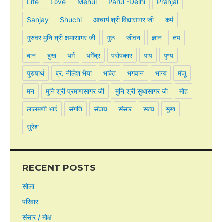
Life
Love
Mehul
Parul -Delhi
Pranjal
Sanjay
Shuchi
आचार्य श्री विद्यासागर जी
कर्म
गुरुवर मुनि श्री क्षमासागर जी
गुरू
जीवन
ज्ञान
तप
दान
दुख
धर्म
धर्मेंद्र
परोपकार
पाप
पुण्य
पुरुषार्थ
ब्र. नीलेश भैया
भक्ति
भगवान
भाग्य
मंजू
मन
मुनि श्री प्रमाणसागर जी
मुनि श्री सुधासागर जी
मोह
लालमणी भाई
संगति
संजय
संसार
सत्य
सुख
सुरेश
RECENT POSTS
सोला
परिवार
संसार / मोक्ष