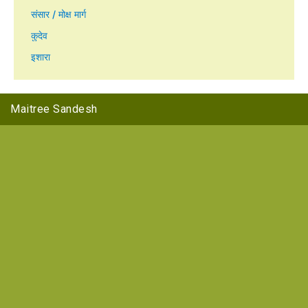
संसार / मोक्ष मार्ग
कुदेव
इशारा
Maitree Sandesh