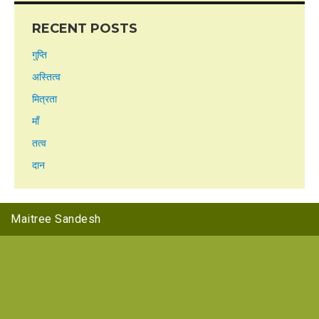
RECENT POSTS
गुप्ति
अस्तित्व
मित्रता
माँ
तत्व
दान
Maitree Sandesh