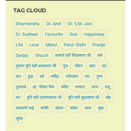
TAG CLOUD
Dharmendra
Dr. Amit
Dr. S.M. Jain
Dr. Sudheer
Favourite
God
Happiness
Life
Love
Mehul
Parul -Delhi
Pranjal
Sanjay
Shuchi
आचार्य श्री विद्यासागर जी
कर्म
गुरुवर मुनि श्री क्षमासागर जी
गुरू
जीवन
ज्ञान
तप
दान
दुख
धर्म
धर्मेंद्र
परोपकार
पाप
पुण्य
पुरुषार्थ
ब्र. नीलेश भैया
भक्ति
भगवान
भाग्य
मंजू
मन
मुनि श्री प्रमाणसागर जी
मुनि श्री सुधासागर जी
मोह
लालमणी भाई
संगति
संजय
संसार
सत्य
सुख
सुरेश