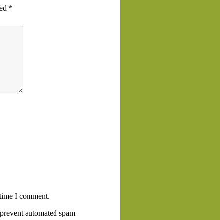
ked
*
 time I comment.
to prevent automated spam