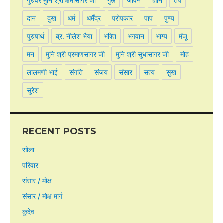
गुरुवर मुनि श्री क्षमासागर जी
गुरू
जीवन
ज्ञान
तप
दान
दुख
धर्म
धर्मेंद्र
परोपकार
पाप
पुण्य
पुरुषार्थ
ब्र. नीलेश भैया
भक्ति
भगवान
भाग्य
मंजू
मन
मुनि श्री प्रमाणसागर जी
मुनि श्री सुधासागर जी
मोह
लालमणी भाई
संगति
संजय
संसार
सत्य
सुख
सुरेश
RECENT POSTS
सोला
परिवार
संसार / मोक्ष
संसार / मोक्ष मार्ग
कुदेव