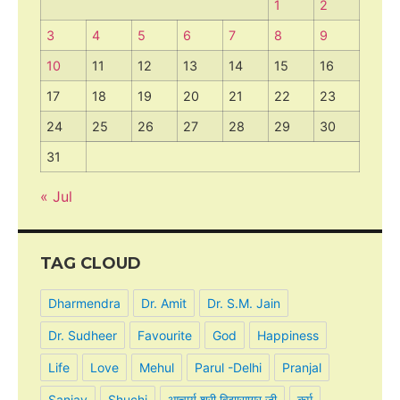
1
2
3
4
5
6
7
8
9
10
11
12
13
14
15
16
17
18
19
20
21
22
23
24
25
26
27
28
29
30
31
« Jul
TAG CLOUD
Dharmendra
Dr. Amit
Dr. S.M. Jain
Dr. Sudheer
Favourite
God
Happiness
Life
Love
Mehul
Parul -Delhi
Pranjal
Sanjay
Shuchi
आचार्य श्री विद्यासागर जी
कर्म