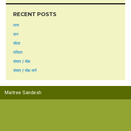
RECENT POSTS
तत्व
दान
सोला
परिवार
संसार / मोक्ष
संसार / मोक्ष मार्ग
Maitree Sandesh