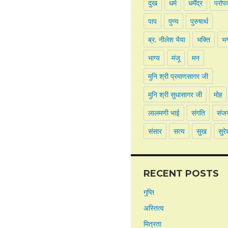
दुख
धर्म
धर्मेंद्र
परोप
पाप
पुण्य
पुरुषार्थ
ब्र. नीलेश भैया
भक्ति
भ
भाग्य
मंजू
मन
मुनि श्री प्रमाणसागर जी
मुनि श्री सुधासागर जी
मोह
लालमणी भाई
संगति
संज
संसार
सत्य
सुख
सुरे
RECENT POSTS
गुप्ति
अस्तित्व
मित्रता