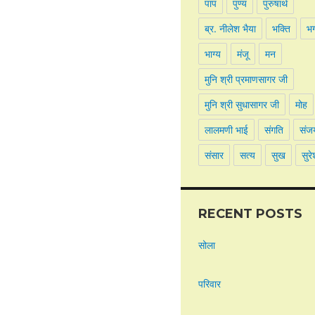
पाप
पुण्य
पुरुषार्थ
ब्र. नीलेश भैया
भक्ति
भ
भाग्य
मंजू
मन
मुनि श्री प्रमाणसागर जी
मुनि श्री सुधासागर जी
मोह
लालमणी भाई
संगति
संज
संसार
सत्य
सुख
सुरे
RECENT POSTS
सोला
परिवार