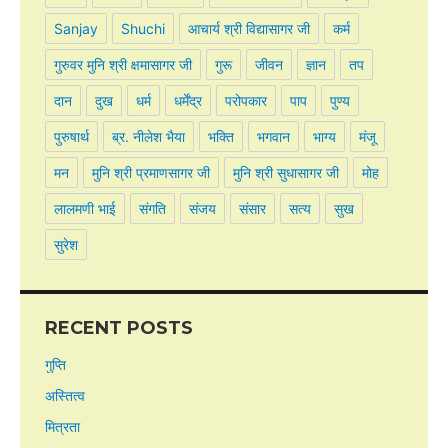
Sanjay
Shuchi
आचार्य श्री विद्यासागर जी
कर्म
गुरुवर मुनि श्री क्षमासागर जी
गुरू
जीवन
ज्ञान
तप
दान
दुख
धर्म
धर्मेंद्र
परोपकार
पाप
पुण्य
पुरुषार्थ
ब्र. नीलेश भैया
भक्ति
भगवान
भाग्य
मंजू
मन
मुनि श्री प्रमाणसागर जी
मुनि श्री सुधासागर जी
मोह
लालमणी भाई
संगति
संजय
संसार
सत्य
सुख
सुरेश
RECENT POSTS
गुप्ति
अस्तित्व
मित्रता