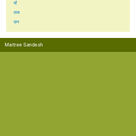
माँ
तत्व
दान
Maitree Sandesh