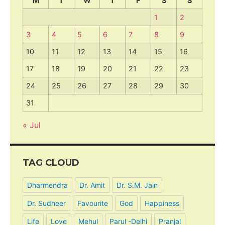
M
T
W
T
F
S
S
1
2
3
4
5
6
7
8
9
10
11
12
13
14
15
16
17
18
19
20
21
22
23
24
25
26
27
28
29
30
31
« Jul
TAG CLOUD
Dharmendra
Dr. Amit
Dr. S.M. Jain
Dr. Sudheer
Favourite
God
Happiness
Life
Love
Mehul
Parul -Delhi
Pranjal