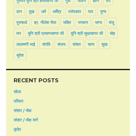
गुरुवर मुनि श्री क्षमासागर जी
गुरू
जीवन
ज्ञान
तप
दान
दुख
धर्म
धर्मेंद्र
परोपकार
पाप
पुण्य
पुरुषार्थ
ब्र. नीलेश भैया
भक्ति
भगवान
भाग्य
मंजू
मन
मुनि श्री प्रमाणसागर जी
मुनि श्री सुधासागर जी
मोह
लालमणी भाई
संगति
संजय
संसार
सत्य
सुख
सुरेश
RECENT POSTS
सोला
परिवार
संसार / मोक्ष
संसार / मोक्ष मार्ग
कुदेव