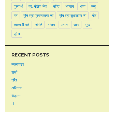
पुरुषार्थ
ब्र. नीलेश भैया
भक्ति
भगवान
भाग्य
मंजू
मन
मुनि श्री प्रमाणसागर जी
मुनि श्री सुधासागर जी
मोह
लालमणी भाई
संगति
संजय
संसार
सत्य
सुख
सुरेश
RECENT POSTS
मंगलाचरण
सुखी
गुप्ति
अस्तित्व
मित्रता
माँ