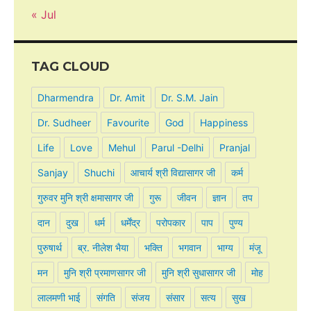
« Jul
TAG CLOUD
Dharmendra
Dr. Amit
Dr. S.M. Jain
Dr. Sudheer
Favourite
God
Happiness
Life
Love
Mehul
Parul -Delhi
Pranjal
Sanjay
Shuchi
आचार्य श्री विद्यासागर जी
कर्म
गुरुवर मुनि श्री क्षमासागर जी
गुरू
जीवन
ज्ञान
तप
दान
दुख
धर्म
धर्मेंद्र
परोपकार
पाप
पुण्य
पुरुषार्थ
ब्र. नीलेश भैया
भक्ति
भगवान
भाग्य
मंजू
मन
मुनि श्री प्रमाणसागर जी
मुनि श्री सुधासागर जी
मोह
लालमणी भाई
संगति
संजय
संसार
सत्य
सुख