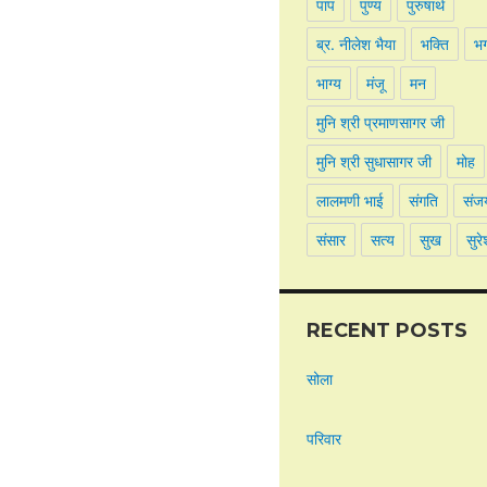
पाप
पुण्य
पुरुषार्थ
ब्र. नीलेश भैया
भक्ति
भ
भाग्य
मंजू
मन
मुनि श्री प्रमाणसागर जी
मुनि श्री सुधासागर जी
मोह
लालमणी भाई
संगति
संज
संसार
सत्य
सुख
सुरे
RECENT POSTS
सोला
परिवार