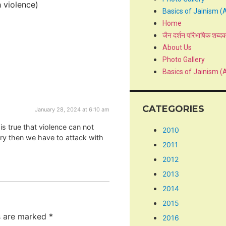
h violence)
Basics of Jainism (
Home
जैन दर्शन परिभाषिक शब्द
About Us
Photo Gallery
Basics of Jainism (
CATEGORIES
January 28, 2024 at 6:10 am
is true that violence can not
2010
try then we have to attack with
2011
2012
2013
2014
2015
ds are marked
*
2016