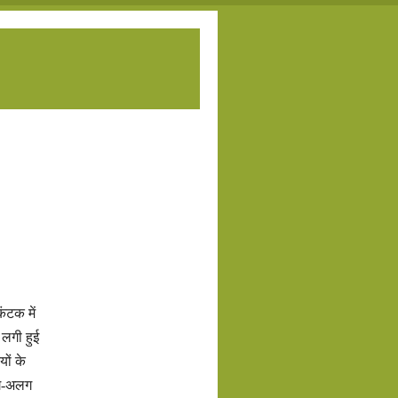
ंटक में
 लगी हुई
यों के
लग-अलग