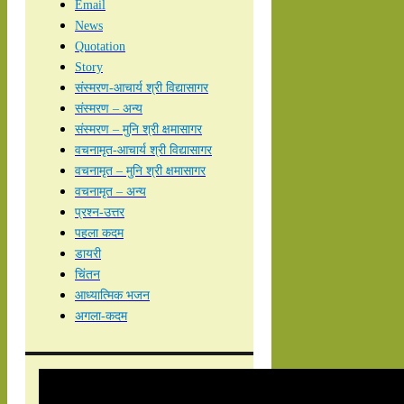
Email
News
Quotation
Story
संस्मरण-आचार्य श्री विद्यासागर
संस्मरण – अन्य
संस्मरण – मुनि श्री क्षमासागर
वचनामृत-आचार्य श्री विद्यासागर
वचनामृत – मुनि श्री क्षमासागर
वचनामृत – अन्य
प्रश्न-उत्तर
पहला कदम
डायरी
चिंतन
आध्यात्मिक भजन
अगला-कदम