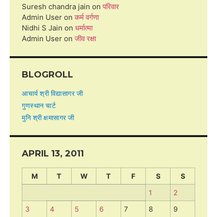
Suresh chandra jain
on
परिवार
Admin User
on
कर्म वर्गणा
Nidhi S Jain
on
धर्मात्मा
Admin User
on
जीव रक्षा
BLOGROLL
आचार्य श्री विद्यासागर जी
गुणस्थान चार्ट
मुनि श्री क्षमासागर जी
APRIL 13, 2011
M
T
W
T
F
S
S
1
2
3
4
5
6
7
8
9