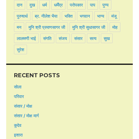
दान
दुख
धर्म
धर्मेंद्र
परोपकार
पाप
पुण्य
पुरुषार्थ
ब्र. नीलेश भैया
भक्ति
भगवान
भाग्य
मंजू
मन
मुनि श्री प्रमाणसागर जी
मुनि श्री सुधासागर जी
मोह
लालमणी भाई
संगति
संजय
संसार
सत्य
सुख
सुरेश
RECENT POSTS
सोला
परिवार
संसार / मोक्ष
संसार / मोक्ष मार्ग
कुदेव
इशारा