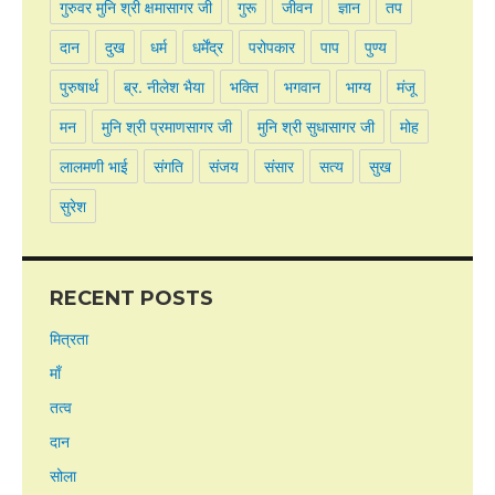
गुरुवर मुनि श्री क्षमासागर जी
गुरू
जीवन
ज्ञान
तप
दान
दुख
धर्म
धर्मेंद्र
परोपकार
पाप
पुण्य
पुरुषार्थ
ब्र. नीलेश भैया
भक्ति
भगवान
भाग्य
मंजू
मन
मुनि श्री प्रमाणसागर जी
मुनि श्री सुधासागर जी
मोह
लालमणी भाई
संगति
संजय
संसार
सत्य
सुख
सुरेश
RECENT POSTS
मित्रता
माँ
तत्व
दान
सोला