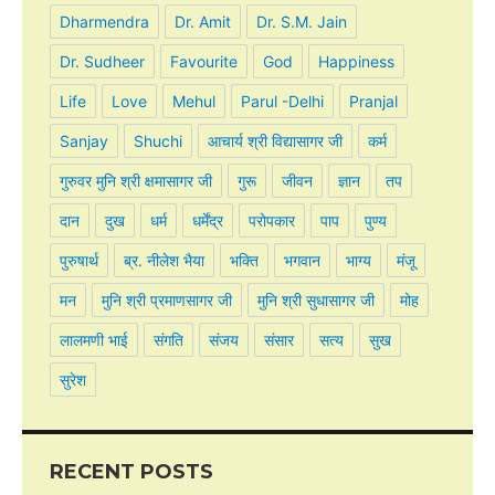
Dharmendra
Dr. Amit
Dr. S.M. Jain
Dr. Sudheer
Favourite
God
Happiness
Life
Love
Mehul
Parul -Delhi
Pranjal
Sanjay
Shuchi
आचार्य श्री विद्यासागर जी
कर्म
गुरुवर मुनि श्री क्षमासागर जी
गुरू
जीवन
ज्ञान
तप
दान
दुख
धर्म
धर्मेंद्र
परोपकार
पाप
पुण्य
पुरुषार्थ
ब्र. नीलेश भैया
भक्ति
भगवान
भाग्य
मंजू
मन
मुनि श्री प्रमाणसागर जी
मुनि श्री सुधासागर जी
मोह
लालमणी भाई
संगति
संजय
संसार
सत्य
सुख
सुरेश
RECENT POSTS