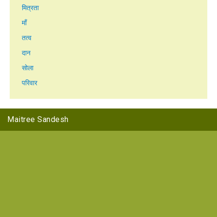
मित्रता
माँ
तत्व
दान
सोला
परिवार
Maitree Sandesh