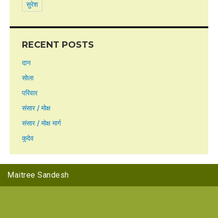
सुरेश
RECENT POSTS
दान
सोला
परिवार
संसार / मोक्ष
संसार / मोक्ष मार्ग
कुदेव
Maitree Sandesh