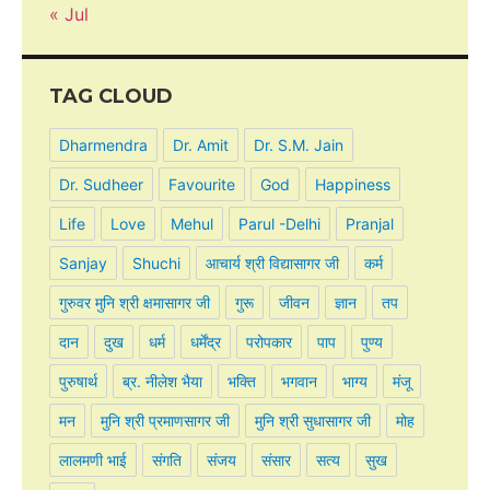
« Jul
TAG CLOUD
Dharmendra
Dr. Amit
Dr. S.M. Jain
Dr. Sudheer
Favourite
God
Happiness
Life
Love
Mehul
Parul -Delhi
Pranjal
Sanjay
Shuchi
आचार्य श्री विद्यासागर जी
कर्म
गुरुवर मुनि श्री क्षमासागर जी
गुरू
जीवन
ज्ञान
तप
दान
दुख
धर्म
धर्मेंद्र
परोपकार
पाप
पुण्य
पुरुषार्थ
ब्र. नीलेश भैया
भक्ति
भगवान
भाग्य
मंजू
मन
मुनि श्री प्रमाणसागर जी
मुनि श्री सुधासागर जी
मोह
लालमणी भाई
संगति
संजय
संसार
सत्य
सुख