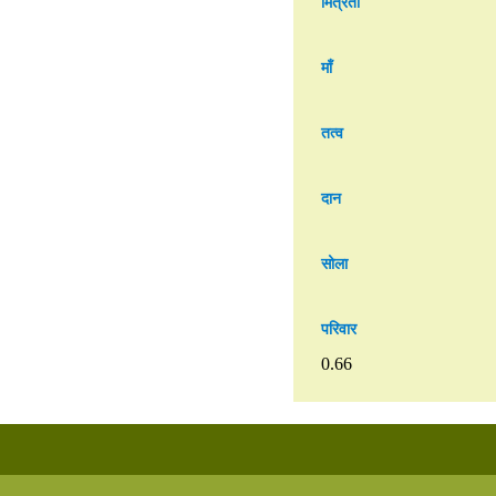
मित्रता
माँ
तत्व
दान
सोला
परिवार