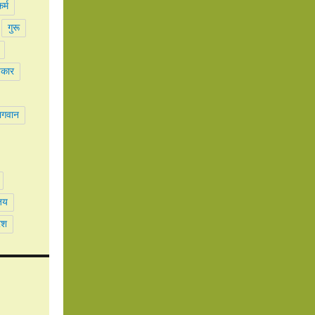
र्म
गुरू
पकार
भगवान
जय
ेश