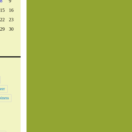
8
9
15
16
22
23
29
30
eer
iness