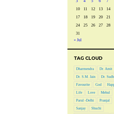
3
4
5
6
7
10
11
12
13
14
17
18
19
20
21
24
25
26
27
28
31
« Jul
TAG CLOUD
Dharmendra
Dr. Amit
Dr. S.M. Jain
Dr. Sudh
Favourite
God
Happ
Life
Love
Mehul
Parul -Delhi
Pranjal
Sanjay
Shuchi