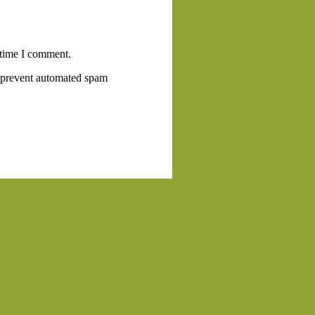
 time I comment.
to prevent automated spam