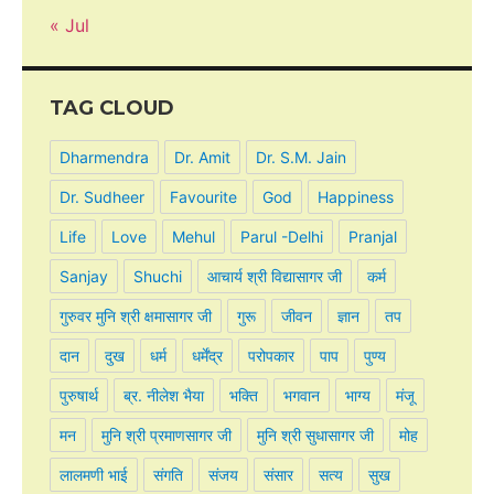
« Jul
TAG CLOUD
Dharmendra
Dr. Amit
Dr. S.M. Jain
Dr. Sudheer
Favourite
God
Happiness
Life
Love
Mehul
Parul -Delhi
Pranjal
Sanjay
Shuchi
आचार्य श्री विद्यासागर जी
कर्म
गुरुवर मुनि श्री क्षमासागर जी
गुरू
जीवन
ज्ञान
तप
दान
दुख
धर्म
धर्मेंद्र
परोपकार
पाप
पुण्य
पुरुषार्थ
ब्र. नीलेश भैया
भक्ति
भगवान
भाग्य
मंजू
मन
मुनि श्री प्रमाणसागर जी
मुनि श्री सुधासागर जी
मोह
लालमणी भाई
संगति
संजय
संसार
सत्य
सुख