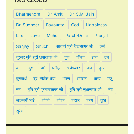
TAG CLOUD
Dharmendra
Dr. Amit
Dr. S.M. Jain
Dr. Sudheer
Favourite
God
Happiness
Life
Love
Mehul
Parul -Delhi
Pranjal
Sanjay
Shuchi
आचार्य श्री विद्यासागर जी
कर्म
गुरुवर मुनि श्री क्षमासागर जी
गुरू
जीवन
ज्ञान
तप
दान
दुख
धर्म
धर्मेंद्र
परोपकार
पाप
पुण्य
पुरुषार्थ
ब्र. नीलेश भैया
भक्ति
भगवान
भाग्य
मंजू
मन
मुनि श्री प्रमाणसागर जी
मुनि श्री सुधासागर जी
मोह
लालमणी भाई
संगति
संजय
संसार
सत्य
सुख
सुरेश