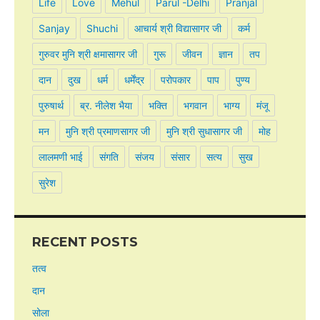
Life
Love
Mehul
Parul -Delhi
Pranjal
Sanjay
Shuchi
आचार्य श्री विद्यासागर जी
कर्म
गुरुवर मुनि श्री क्षमासागर जी
गुरू
जीवन
ज्ञान
तप
दान
दुख
धर्म
धर्मेंद्र
परोपकार
पाप
पुण्य
पुरुषार्थ
ब्र. नीलेश भैया
भक्ति
भगवान
भाग्य
मंजू
मन
मुनि श्री प्रमाणसागर जी
मुनि श्री सुधासागर जी
मोह
लालमणी भाई
संगति
संजय
संसार
सत्य
सुख
सुरेश
RECENT POSTS
तत्व
दान
सोला